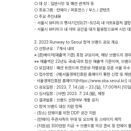
○ 대 상 : 일반시민 및 패션 관계자 등
○ 프로그램 : 런웨이 / 퍼포먼스 / 부스 / 콘텐츠
○ 주요 추진내용
- 서울시 뷰티위크 행사기간(9/21~9/24) 내 아트&컬쳐 
- 서울시 뷰티위크 내 야외 공간을 대거 활용함으로써 시민 대
2. 2023 Runway to Seoul 참여 브랜드 공모 개요
○ 선정규모 : 7개사 내외
※ (준)메이저(매출액 기준) 포함 규모이며, 해당 브랜드의 경
※※ 매출액은 22년도 국내/국외 합산 매출액 기준이며, 브
○ 모집대상 : 패션 트렌드에 전문성·차별성을 갖춘 서울 우
○ 접수방법 : (재)서울경제진흥원 홈페이지 통한 신청 및 제
· 서울경제진흥원 홈페이지(https://www.sba.seoul.kr/
○ 공모일정 : 2023. 7. 14.(금) ~ 23.(일), 17:00까지 (10
○ 심사일정 : (서면) 2023. 7. 24.(월), 예정
○ 결과발표 : 브랜드 선정여부 개별 공지
○ 참여 브랜드 대상 지원 항목
- (장소) 런웨이를 위한 DDP 공간 지원
- (런웨이) 주관사측의 무대 및 오브제 등 스테이지 제작
- (지원금) 300만원 지급 → 브랜드별 의상 준비 등 런웨이