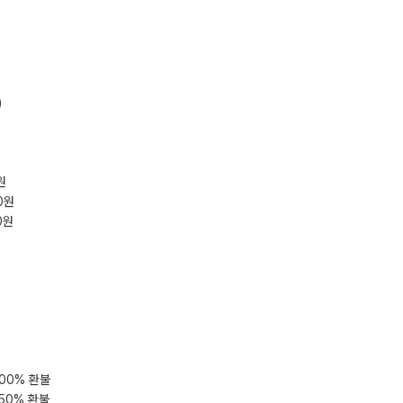
​
원
0원
0원
100% 환불
 50% 환불