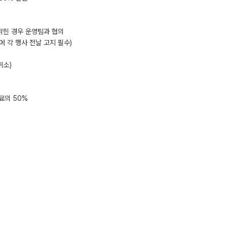
밝힌 경우 운영팀과 협의
에 각 행사 전날 고지 필수)
취소)
%
료의 50%