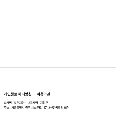
개인정보 처리방침
이용약관
회사명 : 일우재단 대표자명 : 지창훈
주소 : 서울특별시 중구 서소문로 117 대한항공빌딩 6층
사업자 번호 : 104-82-06151
연락처 :
02-753-6505