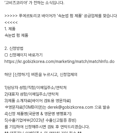
‘고비즈코리아’ 가 전하는 소식입니다.
>>>>> 푸에르토리코 바이어가 '속눈썹 펌 제품' 공급업체를 찾습니다
<<<<<
1. 제품
속눈썹 펌 제품
2. 신청방법
□ 신청페이지 바로가기
https://kr.gobizkorea.com/marketing/match/matchInfo.do
하단 [신청하기] 버튼을 누르시고, 신청업체의
1)담당자 성함/직함/이메일주소/연락처
2)대표자 성함/이메일주소/연락처
3)제품 소개자료(바이어 검토용 영문자료)
=>영문자료(10MB미만)는 derek@gobizkorea.com 으로 발송
4)신청 제품명(국문명 & 영문명 병행표기)
5)수출기업여부(2023년 수출신고필증 증빙)
를 기입하여 신청해주시면 검토 후 연락드리겠습니다.