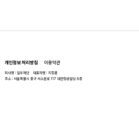
개인정보 처리방침
이용약관
회사명 : 일우재단 대표자명 : 지창훈
주소 : 서울특별시 중구 서소문로 117 대한항공빌딩 6층
사업자 번호 : 104-82-06151
연락처 :
02-753-6505
이메일 :
ilwoo_academy@naver.com
© 2025 일우재단. All rights reserved.