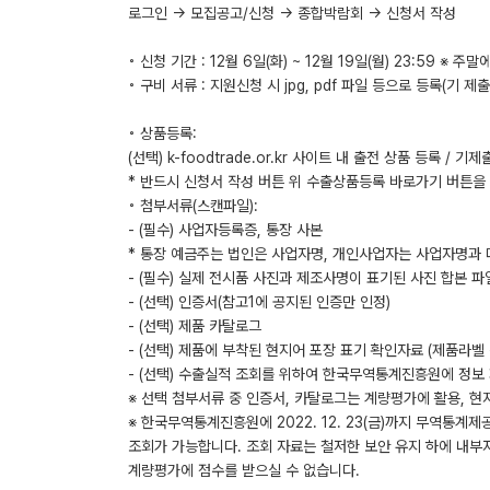
로그인 → 모집공고/신청 → 종합박람회 → 신청서 작성
◦ 신청 기간 : 12월 6일(화) ~ 12월 19일(월) 23:59 ※
◦ 구비 서류 : 지원신청 시 jpg, pdf 파일 등으로 등록(기 
◦ 상품등록:
(선택) k-foodtrade.or.kr 사이트 내 출전 상품 등록 /
* 반드시 신청서 작성 버튼 위 수출상품등록 바로가기 버튼을
◦ 첨부서류(스캔파일):
- (필수) 사업자등록증, 통장 사본
* 통장 예금주는 법인은 사업자명, 개인사업자는 사업자명과
- (필수) 실제 전시품 사진과 제조사명이 표기된 사진 합본 파일
- (선택) 인증서(참고1에 공지된 인증만 인정)
- (선택) 제품 카탈로그
- (선택) 제품에 부착된 현지어 포장 표기 확인자료 (제품라벨 
- (선택) 수출실적 조회를 위하여 한국무역통계진흥원에 정보
※ 선택 첨부서류 중 인증서, 카탈로그는 계량평가에 활용, 
※ 한국무역통계진흥원에 2022. 12. 23(금)까지 무역통계
조회가 가능합니다. 조회 자료는 철저한 보안 유지 하에 내부
계량평가에 점수를 받으실 수 없습니다.