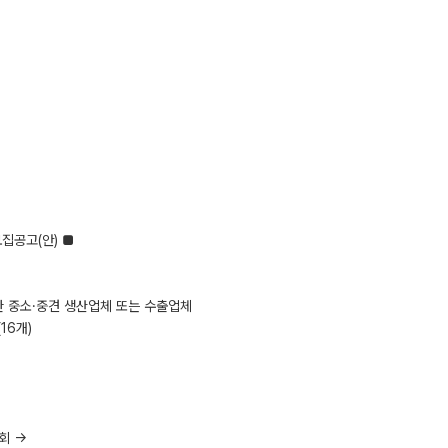
집공고(안) ■
한 중소·중견 생산업체 또는 수출업체
16개)
람회 →