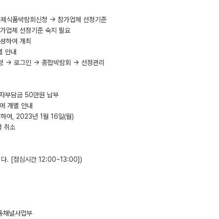
main.do국제식품박람회신청 → 참가업체 선정기준
참가업체 선정기준 숙지 필요
구성하여 개최
개별 안내
박람회신청 → 로그인 → 종합박람회 → 선정관리
시 자부담금 50만원 납부
체에 개별 안내
여, 2023년 1월 16일(월)
정 취소
 [점심시간 12:00~13:00])
신유통채널사업부