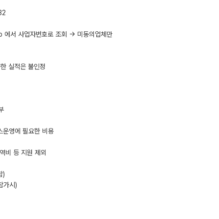
32
at.jsp 에서 사업자번호로 조회 → 미동의업체만
출한 실적은 불인정
부
부스운영에 필요한 비용
통역비 등 지원 제외
함)
참가시)