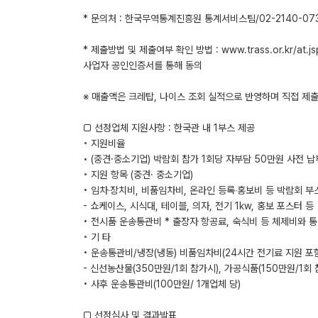
* 문의처 : 한국무역통계진흥원 통계서비스팀/02-2140-07
* 제출방법 및 제출여부 확인 방법 : www.trass.or.kr/
사업자 공인인증서를 통해 동의
※ 매출액은 크레탑, 나이스 조회 실적으로 반영하며 직접 제
□ 선정업체 지원사항 : 한국관 내 1부스 제공
◦ 지원비율
• (중견·중소기업) 박람회 참가 1회당 자부담 50만원 사전 납
◦ 지원 항목 (중견· 중소기업)
• 임차‧장치비, 비품임차비, 온라인 등록‧홍보비 등 박람회 
- 쇼케이스, 시식대, 테이블, 의자, 전기 1kw, 홍보 포스터 등
• 전시품 운송통관비 * 출장자 항공료, 숙식비 등 체제비와 
◦ 기 타
• 운송통관비/냉장(냉동) 비품임차비(24시간 전기료 지원 포
- 신선농산물(350만원/1회 참가시), 가공식품(150만원/1회 
• 사후 운송통관비(100만원/ 1개업체 당)
□ 선정심사 및 결과발표