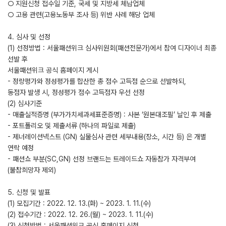
○ 지원신청 접수일 기준, 국세 및 지방세 체납업체
○ 고용 관련(고용노동부 조사 등) 위반 사례 해당 업체
4. 심사 및 선정
(1) 선정방법 : 서울패션위크 심사위원회(패션전문가)에서 참여 디자이너 최종
선발 후
서울패션위크 공식 홈페이지 게시
- 정량평가와 정성평가를 합산한 총 점수 고득점 순으로 선발하되,
동점자 발생 시, 정성평가 점수 고득점자 우선 선정
(2) 심사기준
- 매출실적증명 (부가가치세과세표준증명) : 사본 ‘원본대조필’ 날인 후 제출
- 포트폴리오 및 제출서류 (하나의 파일로 제출)
- 제너레이션넥스트 (GN) 실물심사 관련 세부내용(장소, 시간 등) 은 개별
연락 예정
- 패션쇼 부분(SC,GN) 선정 브랜드는 트레이드쇼 자동참가 자격부여
(불참희망자 제외)
5. 신청 및 발표
(1) 모집기간 : 2022. 12. 13.(화) ~ 2023. 1. 11.(수)
(2) 접수기간 : 2022. 12. 26.(월) ~ 2023. 1. 11.(수)
(3) 신청방법 : 서울패션위크 공식 홈페이지 신청