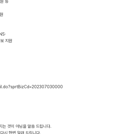
지원 등
지원
NS·
홍보 지원
tail.do?sprtBizCd=202307030000
지는 것이 아님을 말씀 드립니다.
다시 한번 알려 드립니다.