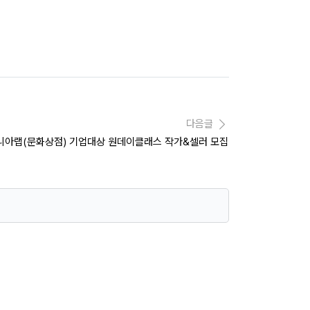
다음글
코니아랩(문화상점) 기업대상 원데이클래스 작가&셀러 모집