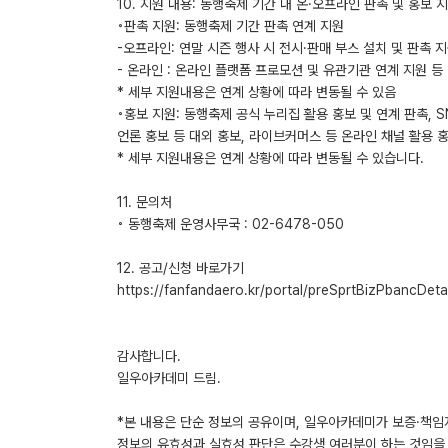
10. 지원 내용: 동행축제 기간 내 온·오프라인 판촉 및 홍보 
◦판촉 지원: 동행축제 기간 판촉 연계 지원
-오프라인: 연말 시즌 행사 시 전시·판매 부스 설치 및 판촉 
- 온라인 : 온라인 플랫폼 프로모션 및 유관기관 연계 지원 등
* 세부 지원내용은 연계 상황에 따라 변동될 수 있음
◦홍보 지원: 동행축제 공식 누리집 활용 홍보 및 연계 판촉, S
언론 홍보 등 대외 홍보, 라이브커머스 등 온라인 채널 활용 
* 세부 지원내용은 연계 상황에 따라 변동될 수 있습니다.
11. 문의처
◦ 동행축제 운영사무국 : 02-6478-050
12. 공고/신청 바로가기
https://fanfandaero.kr/portal/preSprtBizPbancDe
감사합니다.
일우아카데미 드림.
*본 내용은 단순 정보의 공유이며, 일우아카데미가 보증·책임
정보의 유효성과 실효성 판단은 수강생 여러분이 하는 것임을 